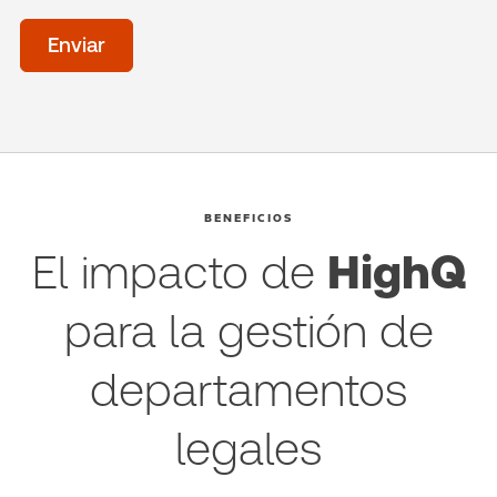
Time
of
Enviar
day
(Optional)
BENEFICIOS
El impacto de
HighQ
para la gestión de
departamentos
legales