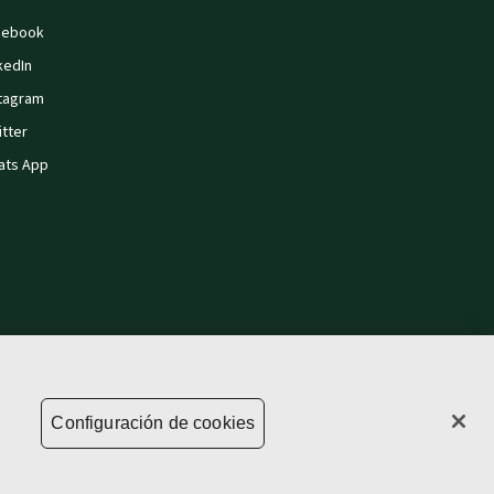
cebook
kedIn
tagram
tter
ats App
tica de privacidad
Información de copyright
Carreras
Configuración de cookies