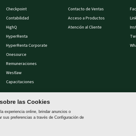
Checkpoint
Contacto de Ventas
Fa
Contabilidad
Acceso a Productos
Lin
HighQ
Atención al Cliente
Ins
HyperRenta
Twi
HyperRenta Corporate
Wh
Onesource
Remuneraciones
Westlaw
Capacitaciones
 sobre las Cookies
a experiencia online, brindar anuncios o
Política de cookies
Términos de Uso
Polí
ar sus preferencias a través de Configuración de
s sensibles.