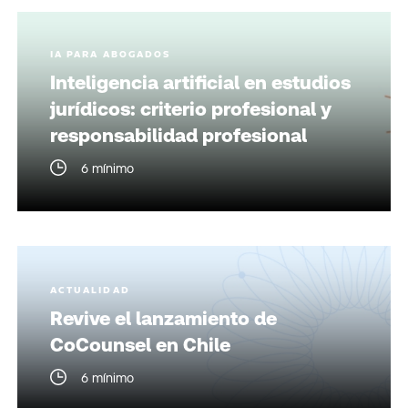
IA PARA ABOGADOS
Inteligencia artificial en estudios
jurídicos: criterio profesional y
responsabilidad profesional
6 mínimo
ACTUALIDAD
Revive el lanzamiento de
CoCounsel en Chile
6 mínimo