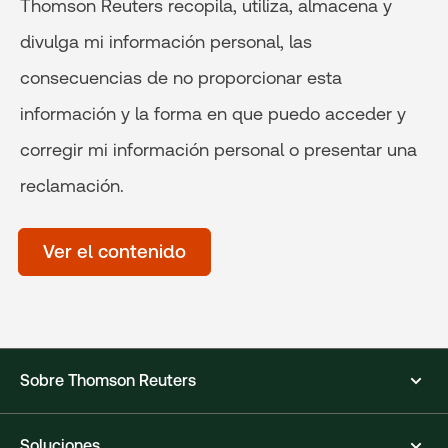
Thomson Reuters recopila, utiliza, almacena y
divulga mi información personal, las
consecuencias de no proporcionar esta
información y la forma en que puedo acceder y
corregir mi información personal o presentar una
reclamación.
Time
of
Ver el contenido
day
(Optional)
Sobre Thomson Reuters
Soluciones