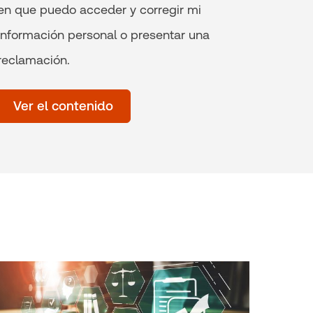
en que puedo acceder y corregir mi
información personal o presentar una
reclamación.
Time
of
Ver el contenido
day
(Optional)