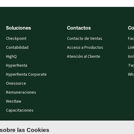
Soluciones
Contactos
Co
Checkpoint
Contacto de Ventas
Fa
Contabilidad
Acceso a Productos
Lin
HighQ
Atención al Cliente
Ins
HyperRenta
Twi
HyperRenta Corporate
Wh
Onesource
Remuneraciones
Westlaw
Capacitaciones
 sobre las Cookies