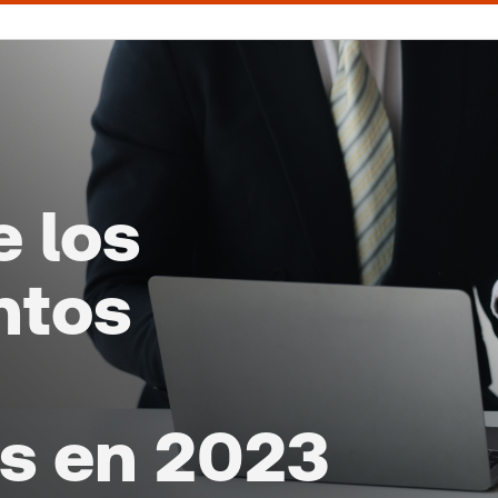
e los
ntos
os en 2023