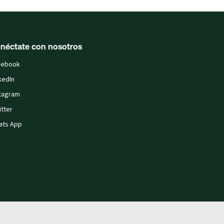
néctate con nosotros
cebook
kedIn
tagram
tter
ats App