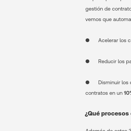
gestión de contrat
vemos que automati
● Acelerar los ci
● Reducir los pa
● Disminuir los co
contratos en un
10
¿Qué procesos 
Además de estos 3 