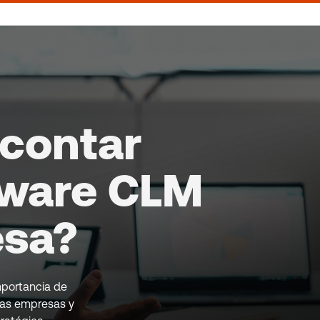
 contar
tware CLM
esa?
mportancia de
las empresas y