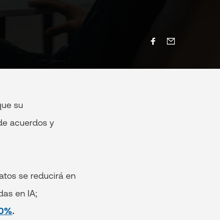
que su
de acuerdos y
atos se reducirá en
das en IA;
0%
.