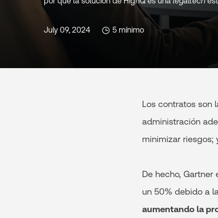
por qué la solución de HighQ es una
legaltech
est
July 09, 2024
5 mínimo
Los contratos son 
administración ad
minimizar riesgos;
De hecho, Gartner 
un 50% debido a la
aumentando la pr