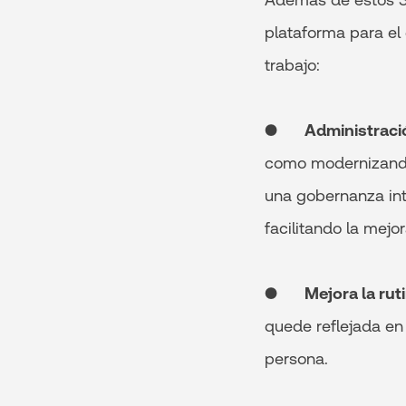
plataforma para el 
trabajo:
●
Administració
como modernizando
una gobernanza inte
facilitando la mejo
●
Mejora la rut
quede reflejada en 
persona.