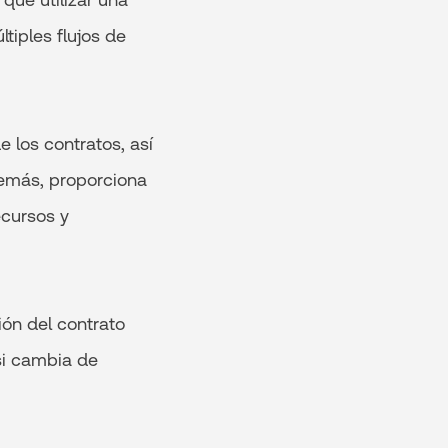
tiples flujos de
e los contratos, así
emás, proporciona
ecursos y
ión del contrato
 si cambia de