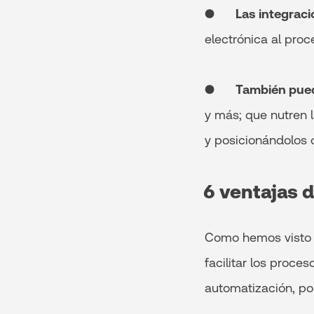
●
Las integrac
electrónica al proc
●
También pued
y más; que nutren 
y posicionándolo
6 ventajas 
Como hemos visto 
facilitar los proce
automatización, po