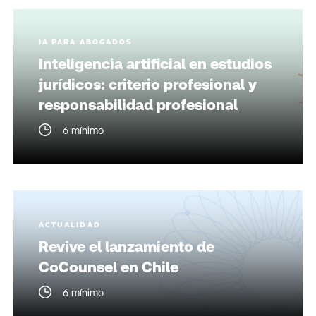
IA PARA ABOGADOS
Inteligencia artificial en estudios
jurídicos: criterio profesional y
responsabilidad profesional
6 mínimo
ACTUALIDAD
Revive el lanzamiento de
CoCounsel en Chile
6 mínimo