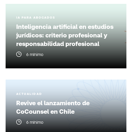
IA PARA ABOGADOS
Inteligencia artificial en estudios
jurídicos: criterio profesional y
responsabilidad profesional
6 mínimo
ACTUALIDAD
Revive el lanzamiento de
CoCounsel en Chile
6 mínimo