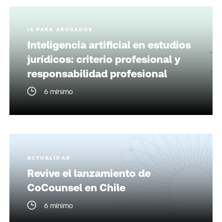
IA PARA ABOGADOS
Inteligencia artificial en estudios
jurídicos: criterio profesional y
responsabilidad profesional
6 mínimo
ACTUALIDAD
Revive el lanzamiento de
CoCounsel en Chile
6 mínimo