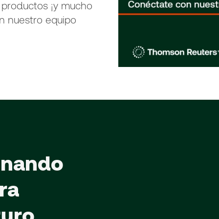
 productos ¡y mucho
n nuestro equipo
onando
ra
turo