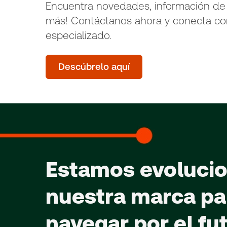
Encuentra novedades, información de
más! Contáctanos ahora y conecta co
especializado.
Descúbrelo aquí
Estamos evoluci
nuestra marca pa
navegar por el fu