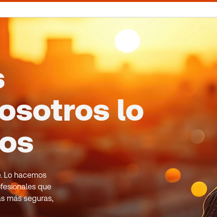
s
osotros lo
mos
le. Lo hacemos
fesionales que
as más seguras,