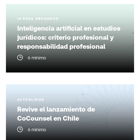
IA PARA ABOGADOS
Inteligencia artificial en estudios
jurídicos: criterio profesional y
responsabilidad profesional
6 mínimo
ACTUALIDAD
Revive el lanzamiento de
CoCounsel en Chile
6 mínimo