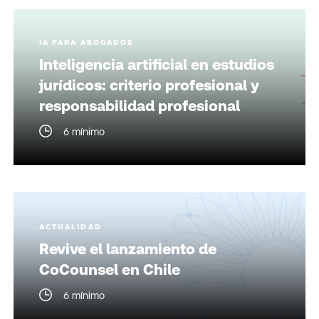
IA PARA ABOGADOS
Inteligencia artificial en estudios
jurídicos: criterio profesional y
responsabilidad profesional
6 mínimo
ACTUALIDAD
Revive el lanzamiento de
CoCounsel en Chile
6 mínimo