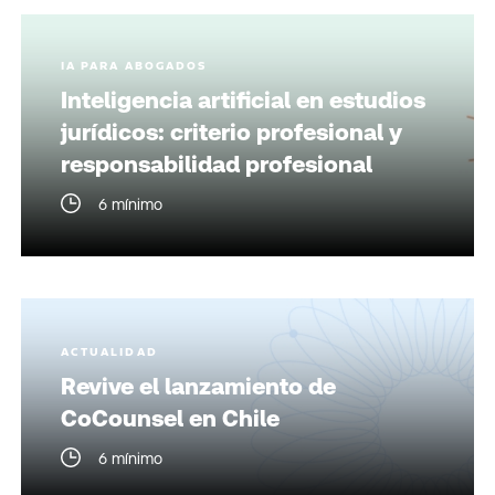
IA PARA ABOGADOS
Inteligencia artificial en estudios
jurídicos: criterio profesional y
responsabilidad profesional
6 mínimo
ACTUALIDAD
Revive el lanzamiento de
CoCounsel en Chile
6 mínimo