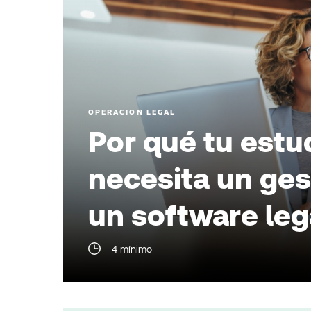
OPERACION LEGAL
Por qué tu estud
necesita un ges
un software le
4 mínimo