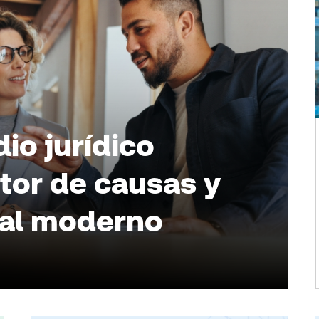
io jurídico
tor de causas y
gal moderno