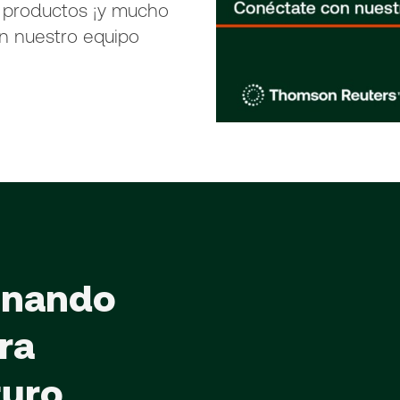
 productos ¡y mucho
n nuestro equipo
onando
ra
turo