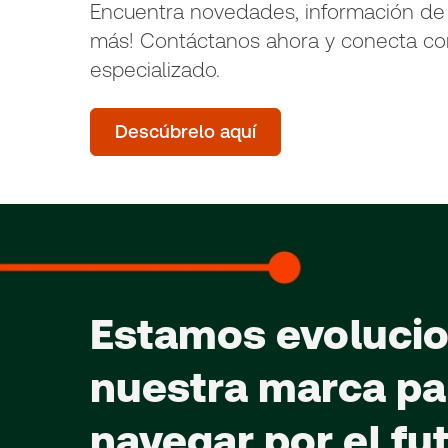
Encuentra novedades, información de
más! Contáctanos ahora y conecta co
especializado.
Descúbrelo aquí
Estamos evoluci
nuestra marca pa
navegar por el fu