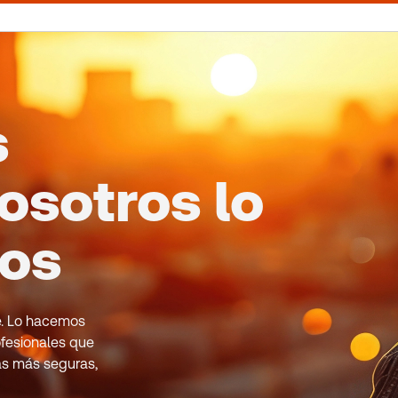
s
osotros lo
mos
le. Lo hacemos
fesionales que
as más seguras,