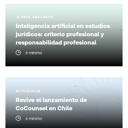
IA PARA ABOGADOS
Inteligencia artificial en estudios
jurídicos: criterio profesional y
responsabilidad profesional
6 mínimo
ACTUALIDAD
Revive el lanzamiento de
CoCounsel en Chile
6 mínimo