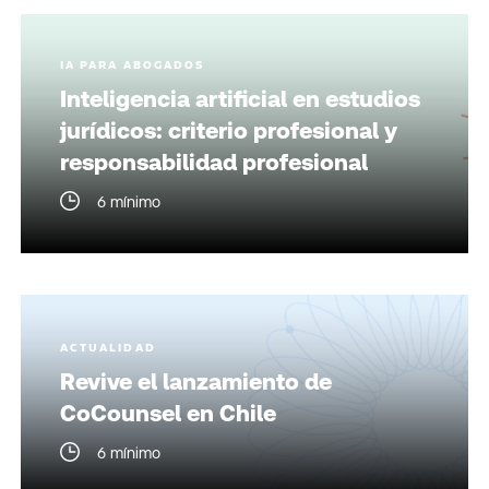
IA PARA ABOGADOS
Inteligencia artificial en estudios
jurídicos: criterio profesional y
responsabilidad profesional
6 mínimo
ACTUALIDAD
Revive el lanzamiento de
CoCounsel en Chile
6 mínimo