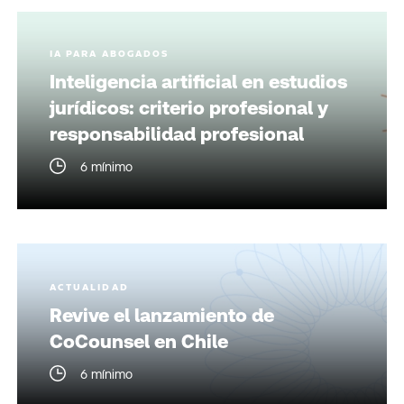
IA PARA ABOGADOS
Inteligencia artificial en estudios
jurídicos: criterio profesional y
responsabilidad profesional
6 mínimo
ACTUALIDAD
Revive el lanzamiento de
CoCounsel en Chile
6 mínimo