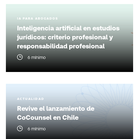
IA PARA ABOGADOS
Inteligencia artificial en estudios
jurídicos: criterio profesional y
responsabilidad profesional
6 mínimo
ACTUALIDAD
Revive el lanzamiento de
CoCounsel en Chile
6 mínimo