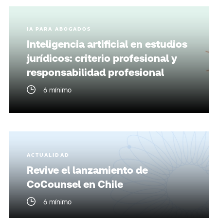
IA PARA ABOGADOS
Inteligencia artificial en estudios
jurídicos: criterio profesional y
responsabilidad profesional
6 mínimo
ACTUALIDAD
Revive el lanzamiento de
CoCounsel en Chile
6 mínimo