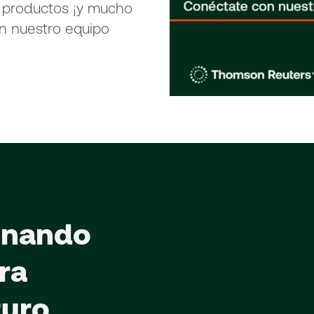
 productos ¡y mucho
n nuestro equipo
onando
ra
turo