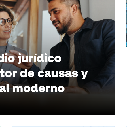
io jurídico
tor de causas y
gal moderno