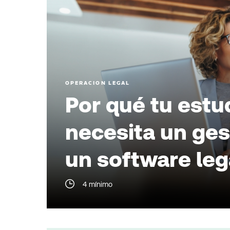
OPERACION LEGAL
Por qué tu estud
necesita un ges
un software le
4 mínimo