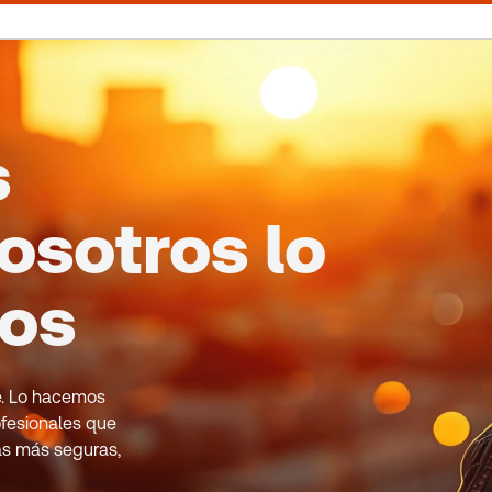
s
osotros lo
mos
le. Lo hacemos
fesionales que
as más seguras,