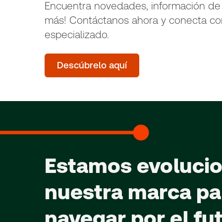
Encuentra novedades, información de
más! Contáctanos ahora y conecta co
especializado.
Descúbrelo aquí
Estamos evoluci
nuestra marca pa
navegar por el fu