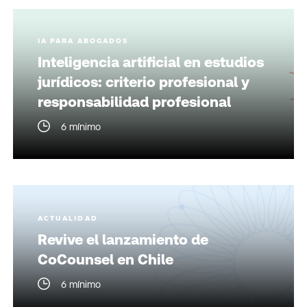
IA PARA ABOGADOS
Inteligencia artificial en estudios
jurídicos: criterio profesional y
responsabilidad profesional
6 mínimo
ACTUALIDAD
Revive el lanzamiento de
CoCounsel en Chile
6 mínimo