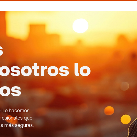
s
osotros lo
mos
le. Lo hacemos
fesionales que
as más seguras,