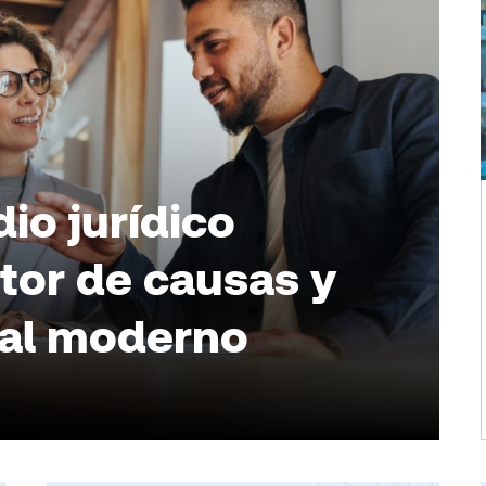
io jurídico
tor de causas y
gal moderno