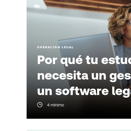
OPERACION LEGAL
Por qué tu estud
necesita un ges
un software le
4 mínimo