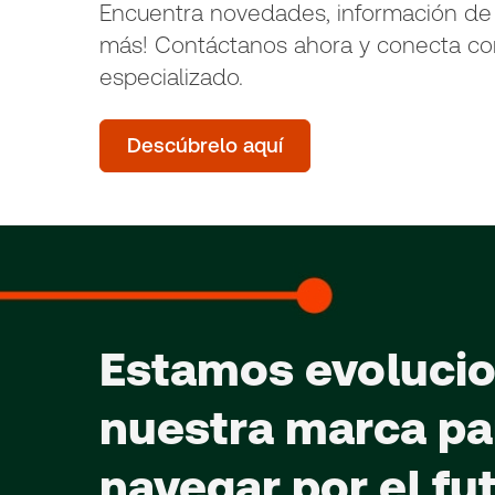
Encuentra novedades, información de
más! Contáctanos ahora y conecta co
especializado.
Descúbrelo aquí
Estamos evoluci
nuestra marca pa
navegar por el fu