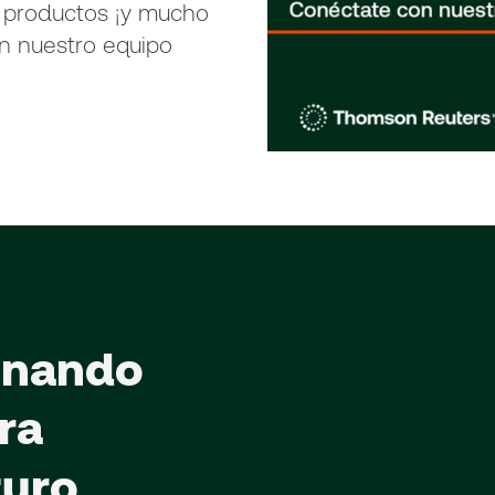
 productos ¡y mucho
n nuestro equipo
onando
ra
turo